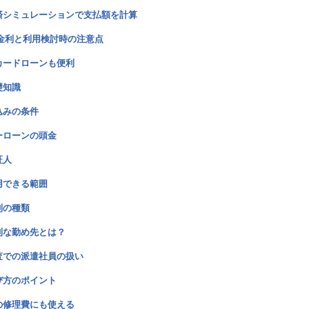
済シミュレーションで支払額を計算
金利と利用検討時の注意点
カードローンも便利
礎知識
込みの条件
ーローンの頭金
証人
用できる範囲
利の種類
利な勤め先とは？
査での派遣社員の扱い
び方のポイント
の修理費にも使える